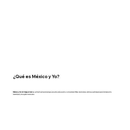
¿Qué es México y Yo?
México y Yo: Un Viaje a Color
es un festival nacional que une arte, educación y comunidad. Miles de jóvenes artistas participan para fortalecer la
identidad y el orgullo mexicano.