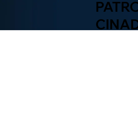
PATR
CINA
OR