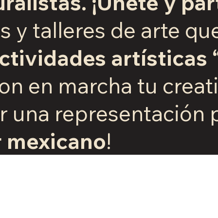
ralistas. ¡Únete y par
 y talleres de arte qu
actividades artísticas
on en marcha tu creat
r una
representación 
r mexicano
!