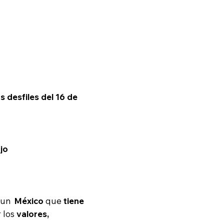
s desfiles del 16 de
jo
e un
México
que
tiene
 los
valores,