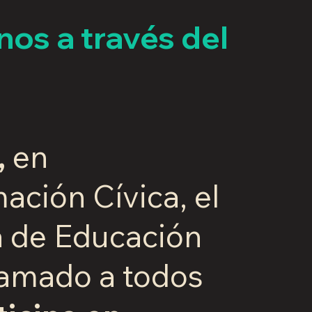
os a través del
,
en
ación Cívica, el
ía de Educación
lamado a todos