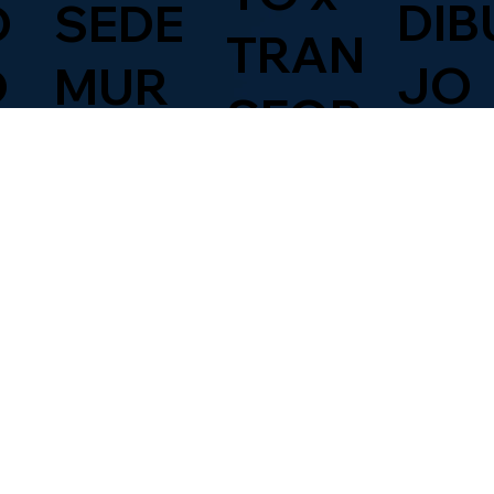
DIB
O
SEDE
TRAN
JO
D
MUR
SFOR
ALIS
MART
TA
E