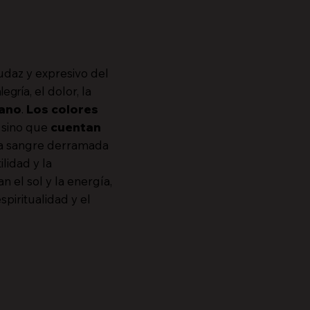
udaz y expresivo del
alegría
, el dolor, la
cano
.
Los
colores
 sino que
cuentan
 la sangre derramada
ilidad y la
n el sol y la energía,
piritualidad y el