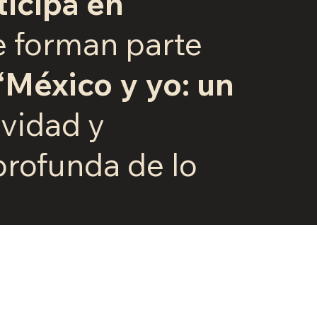
ticipa en
e forman parte
 “México y yo: un
ividad y
profunda de lo