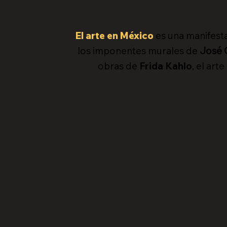
El
arte en México
es una manifestac
los imponentes murales de
José 
obras de
Frida Kahlo
, el art