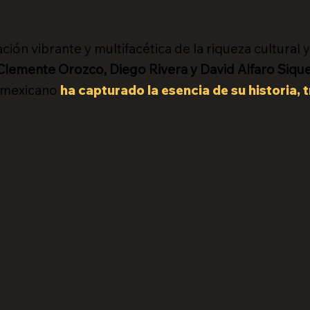
ión vibrante y multifacética de la riqueza cultural 
Clemente Orozco, Diego Rivera y David Alfaro Sique
e mexicano
ha capturado la esencia de su historia, t